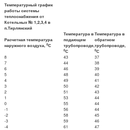
Температурный график
работы системы
теплоснабжения от
Котельных № 1,2,3,4 в
п.Тирлянский
Температура в
Температура в
Расчетная температура
подающем
обратном
0
наружного воздуха,
С
трубопроводе,
трубопроводе,
0
0
С
С
8
43
37
7
44
38
6
46
39
5
48
40
4
49
41
3
50
42
2
51
43
1
53
44
0
55
44
-1
56
44
-2
58
45
-3
59
46
-4
61
47