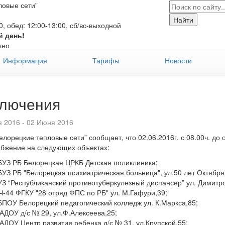
овые сети"
:00, обед: 12:00-13:00, сб/вс-выходной
й день!
чно
Информация
Тарифы
Новости
лючения
 2016 - 02 Июня 2016
лорецкие тепловые сети” сообщает, что 02.06.2016г. с 08.00ч. до
бжение на следующих объектах:
БУЗ РБ Белорецкая ЦРКБ Детская поликлиника;
БУЗ РБ "Белорецкая психиатрическая больница", ул.50 лет Октября
УЗ “Республиканский противотуберкулезный диспансер” ул. Димитро
Ч-44 ФГКУ "28 отряд ФПС по РБ" ул. М.Гафури,39;
БПОУ Белорецкий педагогический колледж ул. К.Маркса,85;
АДОУ д/с № 29, ул.Ф.Алексеева,25;
АДОУ Центр развития ребенка д/с № 31, ул.Крупской,55;