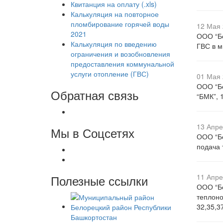
Квитанция на оплату (.xls)
Калькуляция на повторное
пломбирование горячей воды
12 Мая 
2021
ООО “Бе
Калькуляция по введению
ГВС в м
ограничения и возобновления
предоставления коммунальной
услуги отопление (ГВС)
01 Мая 
ООО “Бе
Обратная связь
“БМК”, 
13 Апре
Мы в Соцсетях
ООО “Бе
подача 
Полезные ссылки
11 Апре
ООО “Бе
теплоно
32,35,3