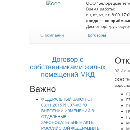
ООО "Белорецкие тепл
Время работы:
пн, вт, чт, пт: 8:00-17
среда — не приёмны
Диспетчер: круглосуто
О Компании
Договоры
Договор с
Отк
собственниками жилых
02 Июня
помещений МКД
ООО “Бе
Важно
водосна
Г
ФЕДЕРАЛЬНЫЙ ЗАКОН ОТ
Г
03.11.2015 N 307-ФЗ "О
Г
ВНЕСЕНИИ ИЗМЕНЕНИЙ В
П
ОТДЕЛЬНЫЕ
Г
ЗАКОНОДАТЕЛЬНЫЕ АКТЫ
М
РОССИЙСКОЙ ФЕДЕРАЦИИ В
М