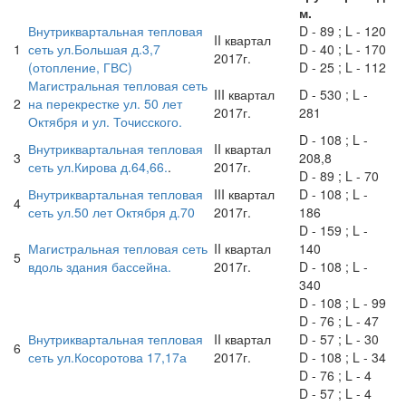
м.
Внутриквартальная тепловая
D - 89 ; L - 120
II квартал
1
сеть ул.Большая д.3,7
D - 40 ; L - 170
2017г.
(отопление, ГВС)
D - 25 ; L - 112
Магистральная тепловая сеть
III квартал
D - 530 ; L -
2
на перекрестке ул. 50 лет
2017г.
281
Октября и ул. Точисского.
D - 108 ; L -
Внутриквартальная тепловая
II квартал
3
208,8
сеть ул.Кирова д.64,66.
.
2017г.
D - 89 ; L - 70
Внутриквартальная тепловая
III квартал
D - 108 ; L -
4
сеть ул.50 лет Октября д.70
2017г.
186
D - 159 ; L -
Магистральная тепловая сеть
II квартал
140
5
вдоль здания бассейна.
2017г.
D - 108 ; L -
340
D - 108 ; L - 99
D - 76 ; L - 47
Внутриквартальная тепловая
II квартал
D - 57 ; L - 30
6
сеть ул.Косоротова 17,17а
2017г.
D - 108 ; L - 34
D - 76 ; L - 4
D - 57 ; L - 4