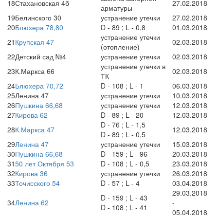
18
Стахановская 4б
27.02.2018
арматуры
19
Белинского 30
устранение утечки
27.02.2018
20
Блюхера 78,80
D - 89 ; L - 0,8
01.03.2018
устранение утечки
21
Крупская 47
02.03.2018
(отопление)
22
Детский сад №4
устранение утечки
02.03.2018
устранение утечки в
23
К.Маркса 66
02.03.2018
ТК
24
Блюхера 70,72
D - 108 ; L - 1
06.03.2018
25
Ленина 47
устранение утечки
10.03.2018
26
Пушкина 66,68
устранение утечки
12.03.2018
27
Кирова 62
D - 89 ; L - 20
12.03.2018
D - 76 ; L - 1,5
28
К.Маркса 47
12.03.2018
D - 89 ; L - 0,5
29
Ленина 47
устранение утечки
15.03.2018
30
Пушкина 66,68
D - 159 ; L - 96
20.03.2018
31
50 лет Октября 53
D - 108 ; L - 0,5
23.03.2018
32
Кирова 36
устранение утечки
26.03.2018
33
Точисского 54
D - 57 ; L - 4
03.04.2018
29.03.2018
D - 159 ; L - 43
34
Ленина 62
-
D - 108 ; L - 41
05.04.2018