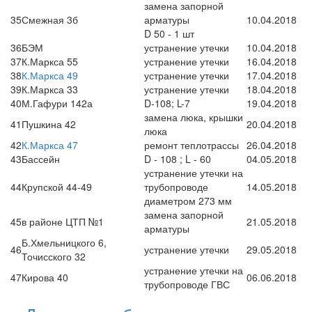
замена запорной
35
Смежная 3б
арматуры
10.04.2018
D 50 - 1 шт
36
БЭМ
устранение утечки
10.04.2018
37
К.Маркса 55
устранение утечки
16.04.2018
38
К.Маркса 49
устранение утечки
17.04.2018
39
К.Маркса 33
устранение утечки
18.04.2018
40
М.Гафури 142а
D-108; L-7
19.04.2018
замена люка, крышки
41
Пушкина 42
20.04.2018
люка
42
К.Маркса 47
ремонт теплотрассы
26.04.2018
43
Бассейн
D - 108 ; L - 60
04.05.2018
устранение утечки на
44
Крупской 44-49
трубопроводе
14.05.2018
диаметром 273 мм
замена запорной
45
в районе ЦТП №1
21.05.2018
арматуры
Б.Хмельницкого 6,
46
устранение утечки
29.05.2018
Точисского 32
устранение утечки на
47
Кирова 40
06.06.2018
трубопроводе ГВС