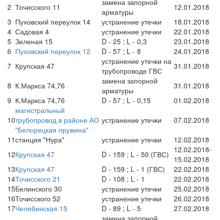
замена запорной
2
Точисского 11
12.01.2018
арматуры
3
Пуховский переулок 14
устранение утечки
18.01.2018
4
Садовая 4
устранение утечки
22.01.2018
5
Зеленая 15
D - 25 ; L - 0,3
23.01.2018
6
Пуховский переулок 12
D - 57 ; L - 8
24.01.2018
устранение утечки на
7
Крупская 47
31.01.2018
трубопроводе ГВС
замена запорной
8
К.Маркса 74,76
31.01.2018
арматуры
9
К.Маркса 74,76
D - 57 ; L - 0,15
01.02.2018
магистральный
10
трубопровод в районе АО
устранение утечки
07.02.2018
"Белорецкая пружина"
11
станция "Нура"
устранение утечки
12.02.2018
12.02.2018-
12
Крупская 47
D - 159 ; L - 50 (ГВС)
15.02.2018
13
Крупская 47
D - 159 ; L - 1 (ГВС)
22.02.2018
14
Точисского 21
D - 108 ; L - 1
22.02.2018
15
Белинского 30
устранение утечки
25.02.2018
16
Точисского 52
устранение утечки
26.02.2018
17
Челябинская 15
D - 89 ; L - 5
27.02.2018
замена запорной